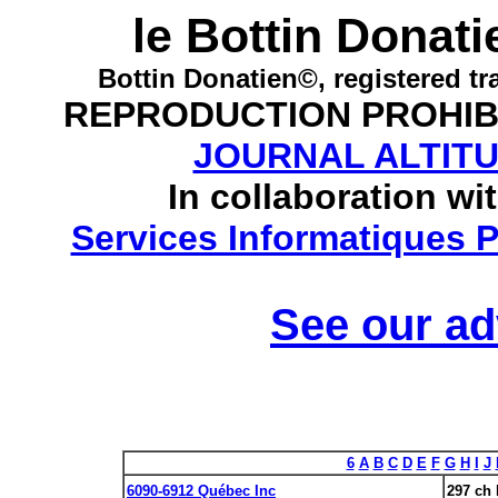
le Bottin Donat
Bottin Donatien©, registered t
REPRODUCTION PROHIBI
JOURNAL ALTITUD
In collaboration wi
Services Informatiques P
See our ad
6
A
B
C
D
E
F
G
H
I
J
6090-6912 Québec Inc
297 ch 