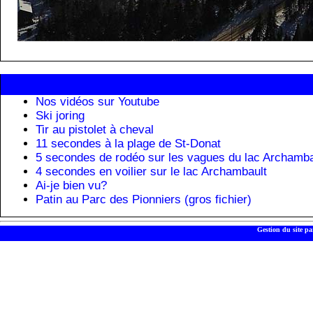
Nos vidéos sur Youtube
Ski joring
Tir au pistolet à cheval
11 secondes à la plage de St-Donat
5 secondes de rodéo sur les vagues du lac Archamba
4 secondes en voilier sur le lac Archambault
Ai-je bien vu?
Patin au Parc des Pionniers (gros fichier)
Gestion du site pa