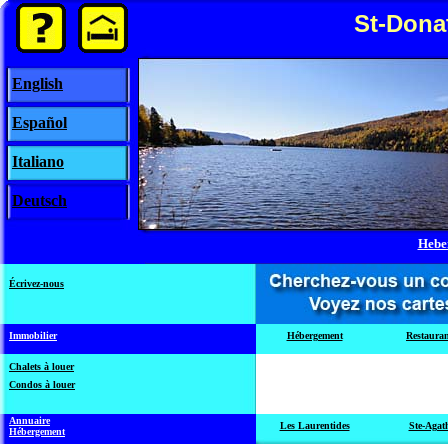
St-Dona
English
Español
Italiano
Deutsch
Hebe
Écrivez-nous
Immobilier
Hébergement
Restauran
Chalets à louer
Condos à louer
Annuaire
Les Laurentides
Ste-Agat
Hébergement